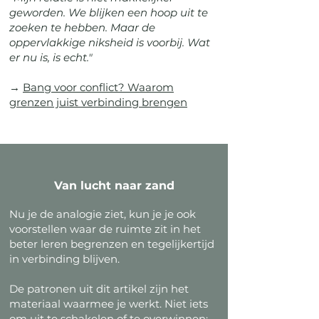
geworden. We blijken een hoop uit te
zoeken te hebben. Maar de
oppervlakkige niksheid is voorbij. Wat
er nu is, is echt."
→
Bang voor conflict? Waarom
grenzen juist verbinding brengen
Van lucht naar zand
Nu je de analogie ziet, kun je je ook
voorstellen waar de ruimte zit in het
beter leren begrenzen en tegelijkertijd
in verbinding blijven.
De patronen uit dit artikel zijn het
materiaal waarmee je werkt. Niet iets
om uit te schakelen of te overwinnen;