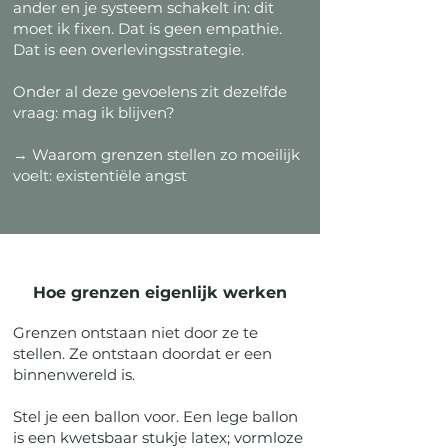
ander en je systeem schakelt in: dit
moet ik fixen. Dat is geen empathie.
Dat is een overlevingsstrategie.
Onder al deze gevoelens zit dezelfde
vraag: mag ik blijven?
→ Waarom grenzen stellen zo moeilijk
voelt: existentiële angst
Hoe grenzen eigenlijk werken
Grenzen ontstaan niet door ze te
stellen. Ze ontstaan doordat er een
binnenwereld is.
Stel je een ballon voor. Een lege ballon
is een kwetsbaar stukje latex; vormloze