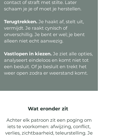
contact of straft met stilte. Later
schaam je je of moet je herstellen.
Terugtrekken.
Je haakt af, stelt uit,
vermijdt. Je raakt cynisch of
onverschillig. Je bent er wel; je bent
alleen niet echt aanwezig.
Vastlopen in kiezen.
Je ziet alle opties,
analyseert eindeloos en komt niet tot
een besluit. Of je besluit en trekt het
weer open zodra er weerstand komt.
Wat eronder zit
Achter elk patroon zit een poging om
iets te voorkomen: afwijzing, conflict,
verlies, zichtbaarheid, teleurstelling. Je