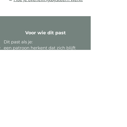
Voor wie dit past
Dit past als je:
een patroon herkent dat zich blijft
herhalen, in werk of privé
bereid bent naar je eigen aandeel te
kijken
wilt begrijpen én wilt oefenen met
anders doen
genoeg draagkracht hebt om eerlijk
naar jezelf te kijken
Dit past minder goed als je vooral wilt
uitzoeken waar het allemaal vandaan
komt. Of als je hoopt dat de ander
verandert.