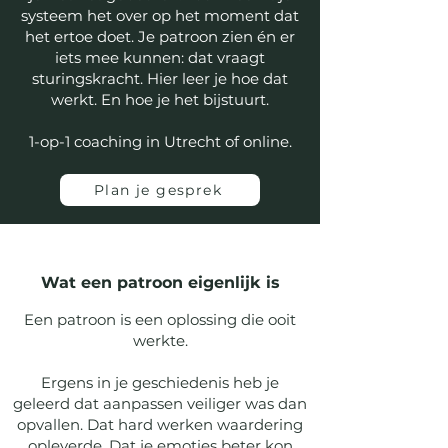
systeem het over op het moment dat
het ertoe doet. Je patroon zien én er
iets mee kunnen: dat vraagt
sturingskracht.
Hier leer je hoe dat
werkt. En hoe je het bijstuurt.
1-op-1 coaching in Utrecht of online.
Plan je gesprek
Wat een patroon eigenlijk is
Een patroon is een oplossing die ooit
werkte.
Ergens in je geschiedenis heb je
geleerd dat aanpassen veiliger was dan
opvallen. Dat hard werken waardering
opleverde. Dat je emoties beter kon