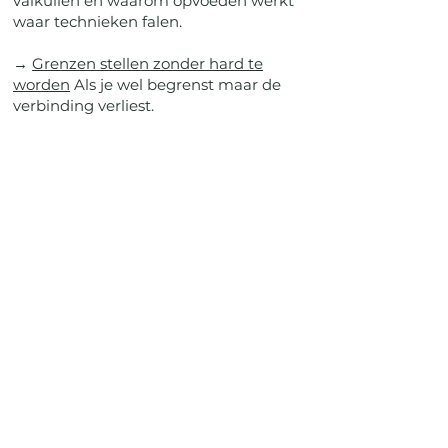
valkuilen en waarom opvoeden werkt
waar technieken falen.
→
Grenzen stellen zonder hard te
worden
Als je wel begrenst maar de
verbinding verliest.
→
Nee zeggen zonder uitleg
Als je nee
verdwijnt zodra de ander tegenduwt.
→
Conflict vermijden: waarom het
geen rust brengt
Als je spanning
ontwijkt door geen positie in te nemen.
→
Hoe een traject eruitziet
→
Lees over de methode