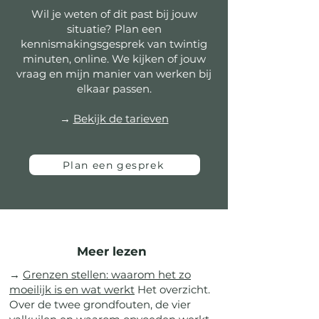
Wil je weten of dit past bij jouw
situatie? Plan een
kennismakingsgesprek van twintig
minuten, online. We kijken of jouw
vraag en mijn manier van werken bij
elkaar passen.
→
Bekijk de tarieven
Plan een gesprek
Meer lezen
→
Grenzen stellen: waarom het zo
moeilijk is en wat werkt
Het overzicht.
Over de twee grondfouten, de vier