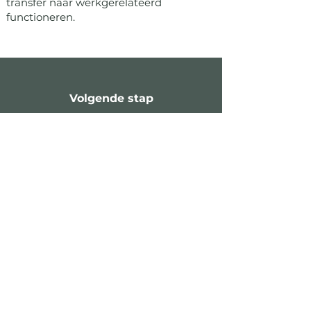
transfer naar werkgerelateerd
functioneren.
Volgende stap
In een kennismakingsgesprek van
twintig minuten toetsen we of jouw
vraag past bij supervisie, of een andere
vorm logischer is en of mijn manier van
werken aansluit bij wat je zoekt.
Plan je gesprek
Meer lezen