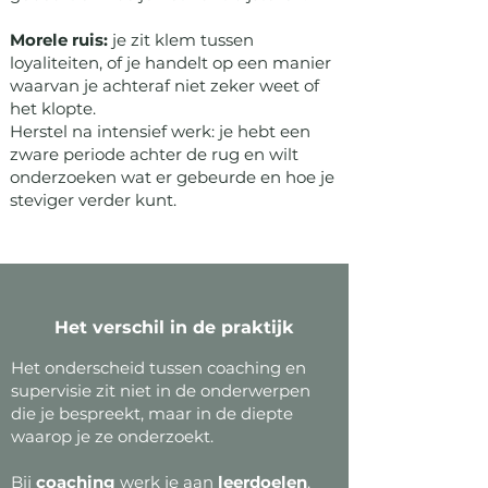
Morele ruis:
je zit klem tussen
loyaliteiten, of je handelt op een manier
waarvan je achteraf niet zeker weet of
het klopte.
Herstel na intensief werk: je hebt een
zware periode achter de rug en wilt
onderzoeken wat er gebeurde en hoe je
steviger verder kunt.
Het verschil in de praktijk
Het onderscheid tussen coaching en
supervisie zit niet in de onderwerpen
die je bespreekt, maar in de diepte
waarop je ze onderzoekt.
Bij
coaching
werk je aan
leerdoelen
.