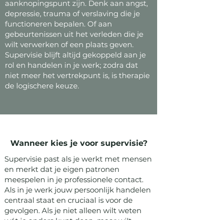
aanknopingspunt zijn. Denk aan angst,
depressie, trauma of verslaving die je
functioneren bepalen. Of aan
gebeurtenissen uit het verleden die je
wilt verwerken of een plaats geven.
Supervisie blijft altijd gekoppeld aan je
rol en handelen in je werk; zodra dat
niet meer het vertrekpunt is, is therapie
de logischere keuze.
Wanneer kies je voor supervisie?
Supervisie past als je werkt met mensen
en merkt dat je eigen patronen
meespelen in je professionele contact.
Als in je werk jouw persoonlijk handelen
centraal staat en cruciaal is voor de
gevolgen. Als je niet alleen wilt weten