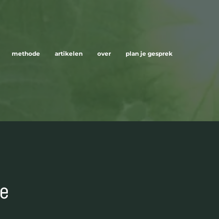
methode
artikelen
over
plan je gesprek
ie