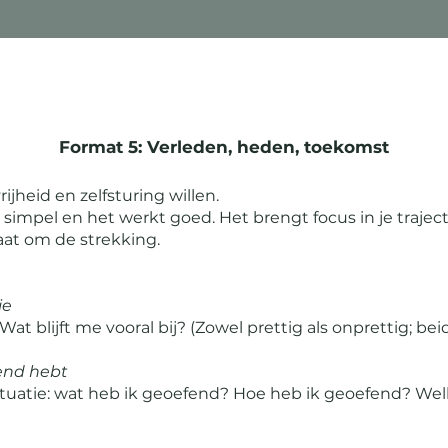
Format 5: Verleden, heden, toekomst
ijheid en zelfsturing willen.
is simpel en het werkt goed. Het brengt focus in je traject
aat om de strekking.
ie
t blijft me vooral bij? (Zowel prettig als onprettig; beid
fend hebt
ituatie: wat heb ik geoefend? Hoe heb ik geoefend? We