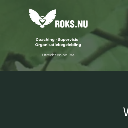
Coaching · Supervisie ·
Organisatiebegeleiding
Utrecht en online
V